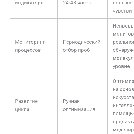
индикаторы
24-48 часов
повыше
чувстви
Непрер
монитор
Мониторинг
Периодический
реально
процессов
отбор проб
обнаруж
молекул
уровне
Оптимиз
на осно
искусст
Развитие
Ручная
интеллек
цикла
оптимизация
помощь
предикт
моделир