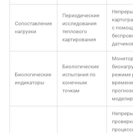
Непреры
Периодические
картогр
Сопоставление
исследования
с помо
нагрузки
теплового
беспров
картирования
датчико
Монитор
Биологические
бионагр
Биологические
испытания по
режиме 
индикаторы
конечным
времени
точкам
прогноз
моделир
Непреры
проверк
процесс