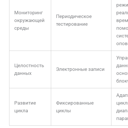
реж
Мониторинг
реал
Периодическое
окружающей
врем
тестирование
среды
пом
сист
опов
Упра
Целостность
данн
Электронные записи
данных
осно
блок
Адап
Развитие
Фиксированные
цикл
цикла
циклы
диап
пара