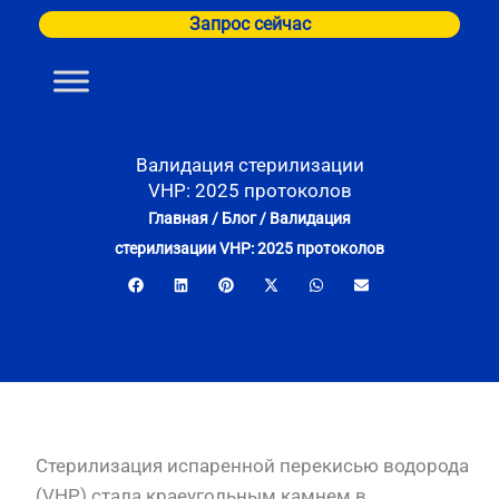
Перейти
Запрос сейчас
к
содержимому
Валидация стерилизации
VHP: 2025 протоколов
Главная
/
Блог
/
Валидация
стерилизации VHP: 2025 протоколов
Стерилизация испаренной перекисью водорода
(VHP) стала краеугольным камнем в