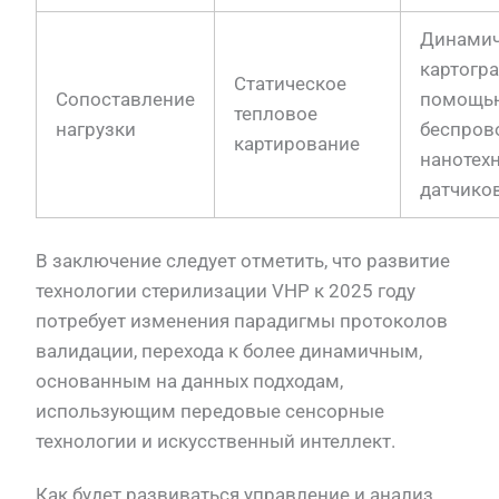
Динамич
картогр
Статическое
Сопоставление
помощь
тепловое
нагрузки
беспров
картирование
нанотех
датчико
В заключение следует отметить, что развитие
технологии стерилизации VHP к 2025 году
потребует изменения парадигмы протоколов
валидации, перехода к более динамичным,
основанным на данных подходам,
использующим передовые сенсорные
технологии и искусственный интеллект.
Как будет развиваться управление и анализ