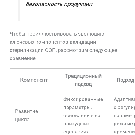
безопасность продукции.
Чтобы проиллюстрировать эволюцию
ключевых компонентов валидации
стерилизации ООП, рассмотрим следующее
сравнение:
Традиционный
Компонент
Подход
подход
Фиксированные
Адаптив
параметры,
с регул
Развитие
основанные на
парамет
цикла
наихудших
режиме 
сценариях
времен