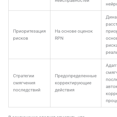
неисправностей
нейр
Дина
расс
Приоритезация
На основе оценок
прио
рисков
RPN
осно
риск
реал
Адап
смяг
Стратегии
Предопределенные
посл
смягчения
корректирующие
авто
последствий
действия
корр
проц