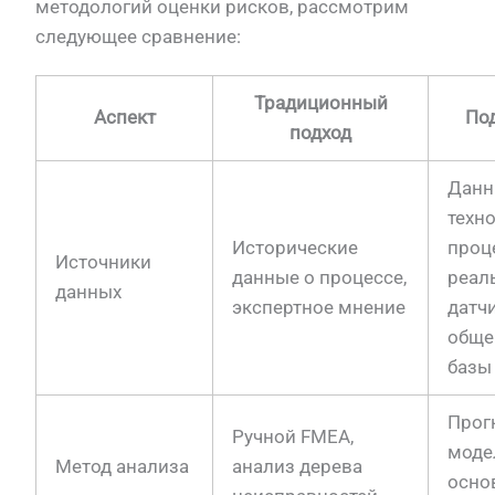
методологий оценки рисков, рассмотрим
следующее сравнение:
Традиционный
Аспект
Под
подход
Данн
техн
Исторические
проц
Источники
данные о процессе,
реал
данных
экспертное мнение
датчи
общ
базы
Прог
Ручной FMEA,
моде
Метод анализа
анализ дерева
осно