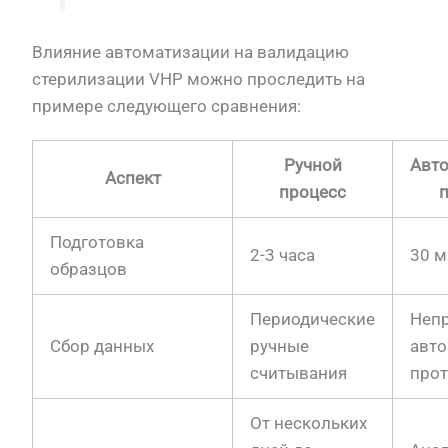
Влияние автоматизации на валидацию
стерилизации VHP можно проследить на
примере следующего сравнения:
Ручной
Авт
Аспект
процесс
п
Подготовка
2-3 часа
30 м
образцов
Периодические
Неп
Сбор данных
ручные
авто
считывания
про
От нескольких