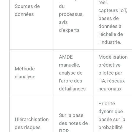
réel,
Sources de
du
capteurs IoT,
données
processus,
bases de
avis
données à
d'experts
l'échelle de
l'industrie.
AMDE
Modélisation
manuelle,
prédictive
Méthode
analyse de
pilotée par
d'analyse
l'arbre des
l'IA, réseaux
défaillances
neuronaux
Priorité
dynamique
Sur la base
Hiérarchisation
basée sur la
des notes de
des risques
probabilité
l'IPR