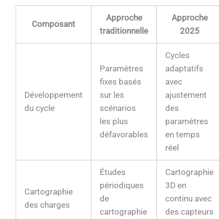
Approche
Approche
Composant
traditionnelle
2025
Cycles
Paramètres
adaptatifs
fixes basés
avec
Développement
sur les
ajustement
du cycle
scénarios
des
les plus
paramètres
défavorables
en temps
réel
Études
Cartographie
périodiques
3D en
Cartographie
de
continu avec
des charges
cartographie
des capteurs