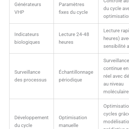
Contrôle ad
Générateurs
Paramètres
du cycle av
VHP
fixes du cycle
optimisation
Lecture rap
Indicateurs
Lecture 24-48
heures) ave
biologiques
heures
sensibilité 
Surveillanc
continue e
Surveillance
Échantillonnage
réel avec d
des processus
périodique
au niveau
moléculaire
Optimisati
cycles grâce
Développement
Optimisation
modélisati
du cycle
manuelle