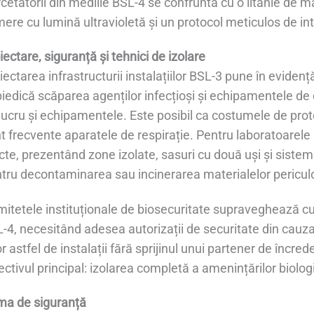
cetătorii din mediile BSL-4 se confruntă cu o litanie de mă
ere cu lumină ultravioletă și un protocol meticulos de intr
iectare, siguranță și tehnici de izolare
iectarea infrastructurii instalațiilor BSL-3 pune în evidenț
iedică scăparea agenților infecțioși și echipamentele de 
lucru și echipamentele. Este posibil ca costumele de prot
t frecvente aparatele de respirație. Pentru laboratoarele
icte, prezentând zone izolate, sasuri cu două uși și sistem
tru decontaminarea sau incinerarea materialelor periculoa
itetele instituționale de biosecuritate supraveghează cu
-4, necesitând adesea autorizații de securitate din cauza n
r astfel de instalații fără sprijinul unui partener de în
ectivul principal: izolarea completă a amenințărilor biolog
a de siguranță