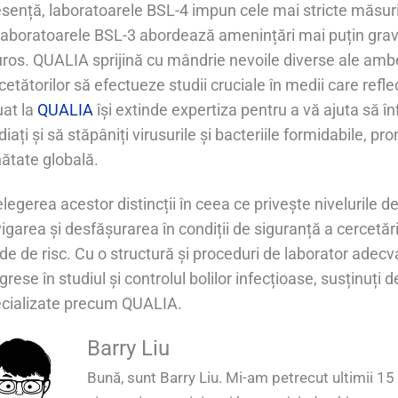
esență, laboratoarele BSL-4 impun cele mai stricte măsuri
laboratoarele BSL-3 abordează amenințări mai puțin grave
uros. QUALIA sprijină cu mândrie nevoile diverse ale ambe
cetătorilor să efectueze studii cruciale în medii care refle
uat la
QUALIA
își extinde expertiza pentru a vă ajuta să înf
diați și să stăpâniți virusurile și bacteriile formidabile, pro
ătate globală.
elegerea acestor distincții în ceea ce privește nivelurile 
igarea și desfășurarea în condiții de siguranță a cercetări
de de risc. Cu o structură și proceduri de laborator adecv
grese în studiul și controlul bolilor infecțioase, susținuți d
cializate precum QUALIA.
Barry Liu
Bună, sunt Barry Liu. Mi-am petrecut ultimii 15