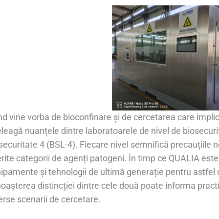
d vine vorba de bioconfinare și de cercetarea care implică
eleagă nuanțele dintre laboratoarele de nivel de biosecurit
securitate 4 (BSL-4). Fiecare nivel semnifică precauțiile 
erite categorii de agenți patogeni. În timp ce QUALIA este
ipamente și tehnologii de ultimă generație pentru astfel d
oașterea distincției dintre cele două poate informa pract
erse scenarii de cercetare.