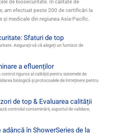
ele de biosecuritate. În calitate de
te, am efectuat peste 200 de certificări la
re și medicale din regiunea Asia-Pacific.
ritate: Sfaturi de top
ritate. Asigurați-vă că alegeți un furnizor de
inare a efluenților
 control riguros al calității pentru sistemele de
idarea biologică și protocoalele de întreținere pentru
ori de top & Evaluarea calității
ză controlul contaminării, suportul de validare,
are adâncă în ShowerSeries de la