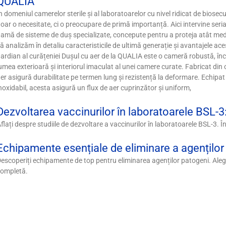
QUALIA
n domeniul camerelor sterile și al laboratoarelor cu nivel ridicat de biosecur
oar o necesitate, ci o preocupare de primă importanță. Aici intervine ser
amă de sisteme de duș specializate, concepute pentru a proteja atât mediu
ă analizăm în detaliu caracteristicile de ultimă generație și avantajele ac
ardian al curățeniei Dușul cu aer de la QUALIA este o cameră robustă, înch
umea exterioară și interiorul imaculat al unei camere curate. Fabricat din
er asigură durabilitate pe termen lung și rezistență la deformare. Echipat
noxidabil, acesta asigură un flux de aer cuprinzător și uniform,
Dezvoltarea vaccinurilor în laboratoarele BSL-3:
flați despre studiile de dezvoltare a vaccinurilor în laboratoarele BSL-3. Înț
Echipamente esențiale de eliminare a agențilo
escoperiți echipamente de top pentru eliminarea agenților patogeni. Alege
completă.