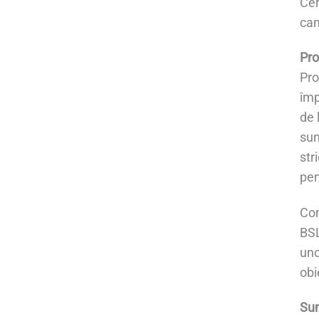
Cer
cam
Pro
Pro
împ
de 
sun
str
pen
Com
BSL
uno
obi
Sum