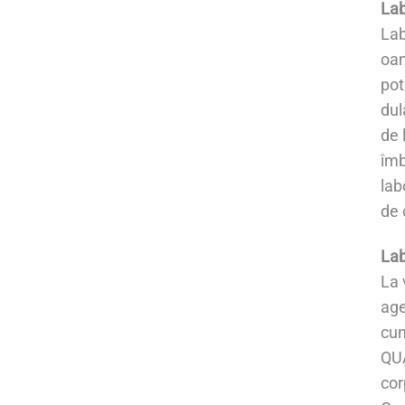
Lab
Lab
oam
pot
dul
de 
îmb
lab
de 
Lab
La 
age
cun
QUA
cor