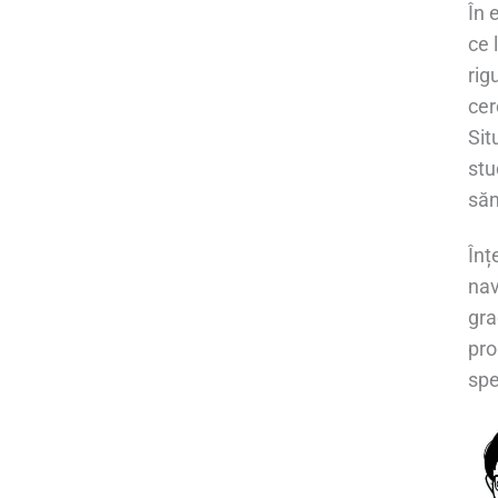
În 
ce 
rig
cer
Sit
stu
săn
Înț
nav
gra
pro
spe