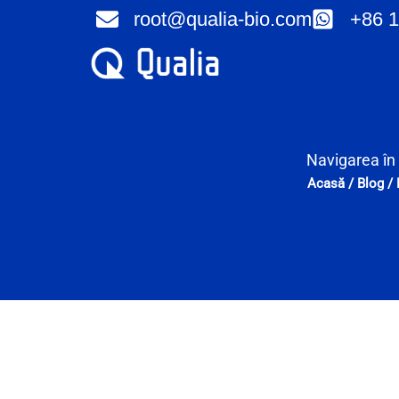
Skip
root@qualia-bio.com
+86 1
to
content
Navigarea în 
Acasă
/
Blog
/