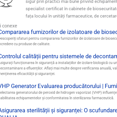
sigur prin practici mai bune privind echipament
specialist certificat în cabinete de biosecurita
fața locului în unități farmaceutice, de cerceta
ri conexe
Compararea furnizorilor de izolatoare de biosecu
escoperiți sfaturi pentru compararea furnizorilor de izolatoare de biosecu
ncredere cu produse de calitate.
Controlul calității pentru sistemele de decontam
sigurați funcționarea în siguranță a instalațiilor de izolare biologică cu un
econtaminare a efluenților. Aflați mai multe despre verificarea anuală, val
enținerea eficacității și siguranței.
VHP Generator Evaluarea producătorului | Furniz
electarea generatorului de peroxid de hidrogen vaporizat (VHP) influențea
iabilitatea echipamentelor și conformitatea în sterilizarea farmaceutică.
Asigurarea sterilității și siguranței: O scufund