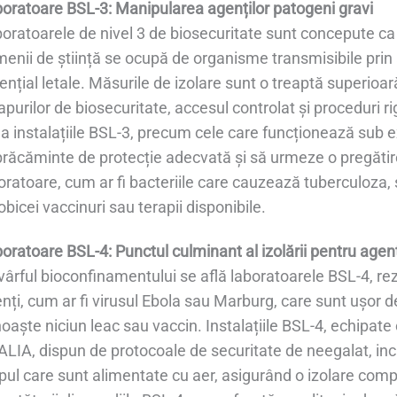
oratoare BSL-3: Manipularea agenților patogeni gravi
oratoarele de nivel 3 de biosecuritate sunt concepute ca in
enii de știință se ocupă de organisme transmisibile prin 
ențial letale. Măsurile de izolare sunt o treaptă superioară
apurilor de biosecuritate, accesul controlat și proceduri
la instalațiile BSL-3, precum cele care funcționează sub 
răcăminte de protecție adecvată și să urmeze o pregătire 
oratoare, cum ar fi bacteriile care cauzează tuberculoza, s
obicei vaccinuri sau terapii disponibile.
oratoare BSL-4: Punctul culminant al izolării pentru agenți
vârful bioconfinamentului se află laboratoarele BSL-4, reze
nți, cum ar fi virusul Ebola sau Marburg, care sunt ușor d
oaște niciun leac sau vaccin. Instalațiile BSL-4, echipate
LIA, dispun de protocoale de securitate de neegalat, inc
pul care sunt alimentate cu aer, asigurând o izolare comp