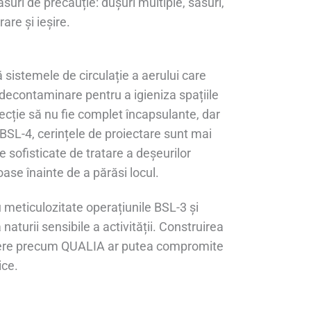
suri de precauție: dușuri multiple, sasuri,
are și ieșire.
ă sistemele de circulație a aerului care
decontaminare pentru a igieniza spațiile
ecție să nu fie complet încapsulante, dar
 BSL-4, cerințele de proiectare sunt mai
e sofisticate de tratare a deșeurilor
se înainte de a părăsi locul.
 meticulozitate operațiunile BSL-3 și
aturii sensibile a activității. Construirea
credere precum QUALIA ar putea compromite
ice.