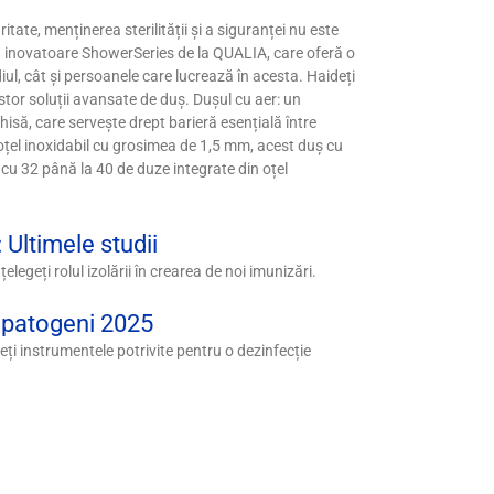
itate, menținerea sterilității și a siguranței nu este
ia inovatoare ShowerSeries de la QUALIA, care oferă o
l, cât și persoanele care lucrează în acesta. Haideți
estor soluții avansate de duș. Dușul cu aer: un
isă, care servește drept barieră esențială între
 oțel inoxidabil cu grosimea de 1,5 mm, acest duș cu
 cu 32 până la 40 de duze integrate din oțel
 Ultimele studii
elegeți rolul izolării în crearea de noi imunizări.
r patogeni 2025
ți instrumentele potrivite pentru o dezinfecție