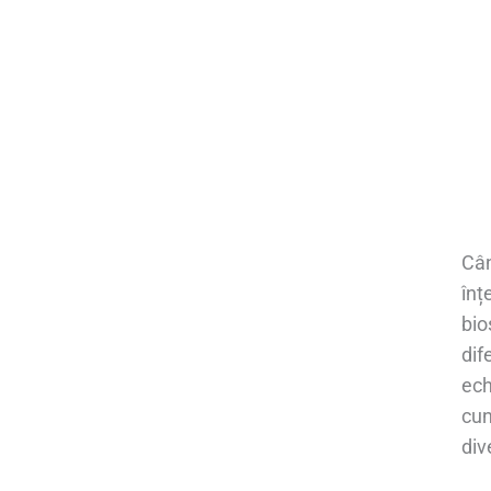
Cân
înț
bio
dif
ech
cun
div