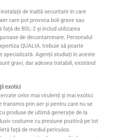
stalații de înaltă securitate în care
aer care pot provoca boli grave sau
 față de BSL-2 și includ utilizarea
 riguroase de decontaminare. Personalul
expertiza QUALIA, trebuie să poarte
specializată. Agenții studiați în aceste
unt gravi, dar adesea tratabili, existând
i exotici
rvate celor mai virulenți și mai exotici
e transmis prin aer și pentru care nu se
 cu produse de ultimă generație de la
lusiv costume cu presiune pozitivă pe tot
letă față de mediul periculos.