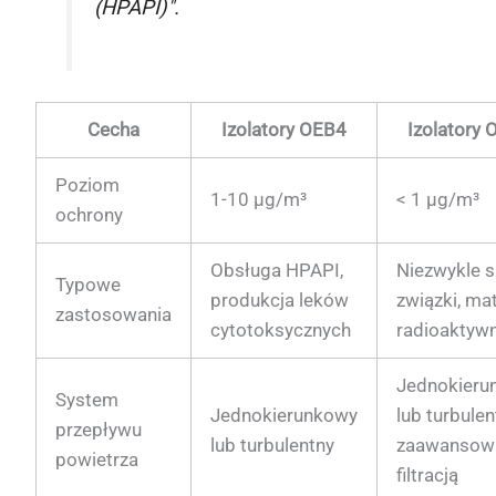
(HPAPI)".
Cecha
Izolatory OEB4
Izolatory
Poziom
1-10 µg/m³
< 1 µg/m³
ochrony
Obsługa HPAPI,
Niezwykle s
Typowe
produkcja leków
związki, mat
zastosowania
cytotoksycznych
radioaktyw
Jednokieru
System
Jednokierunkowy
lub turbulen
przepływu
lub turbulentny
zaawansow
powietrza
filtracją