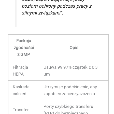
poziom ochrony podczas pracy z
silnymi związkami".
Funkcja
zgodności
Opis
z GMP
Filtracja
Usuwa 99,97% cząstek ≥ 0,3
HEPA
µm
Kaskada
Utrzymuje podciśnienie, aby
ciśnień
zapobiec zanieczyszczeniu
Porty szybkiego transferu
Transfer
(RTP) do bezpiecznego