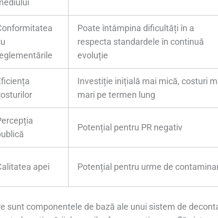
mediului
Conformitatea
Poate întâmpina dificultăți în a
cu
respecta standardele în continuă
reglementările
evoluție
ficiența
Investiție inițială mai mică, costuri m
osturilor
mari pe termen lung
Percepția
Potențial pentru PR negativ
publică
Calitatea apei
Potențial pentru urme de contamina
e sunt componentele de bază ale unui sistem de deconta