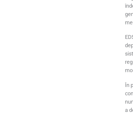
înd
gen
med
EDS
dep
sis
reg
mod
În 
com
num
a d