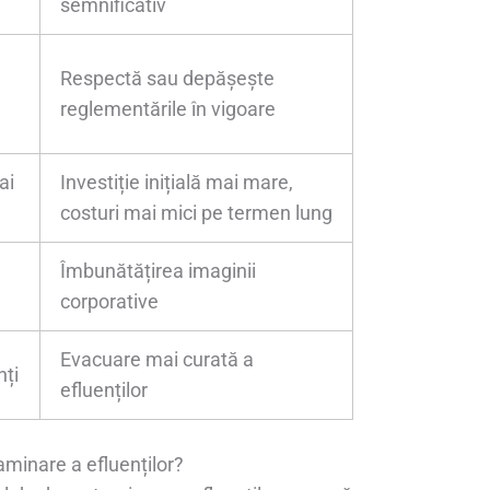
semnificativ
Respectă sau depășește
reglementările în vigoare
ai
Investiție inițială mai mare,
costuri mai mici pe termen lung
Îmbunătățirea imaginii
corporative
Evacuare mai curată a
nți
efluenților
minare a efluenților?