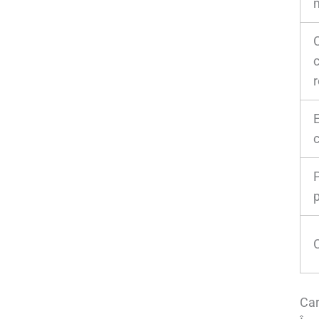
E
c
Car