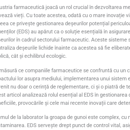
ustria farmaceutică joacă un rol crucial în dezvoltarea 
vează vieți. Cu toate acestea, odată cu o mare inovație vi
ceea ce privește gestionarea deșeurilor potențial pericu
uenților (EDS) au apărut ca o soluție esențială în asigurar
eurilor în cadrul sectorului farmaceutic. Aceste sisteme 
traliza deșeurile lichide înainte ca acestea să fie elibera
lică, cât și echilibrul ecologic.
măsură ce companiile farmaceutice se confruntă cu un co
actului lor asupra mediului, implementarea unui sistem 
enit nu doar o cerință de reglementare, ci și o piatră de t
st articol analizează rolul esențial al EDS în gestionarea
eficiile, provocările și cele mai recente inovații care dete
mul de la laborator la groapa de gunoi este complex, cu
taminarea. EDS servește drept punct de control vital, as