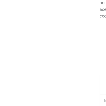
neu
ace
eco