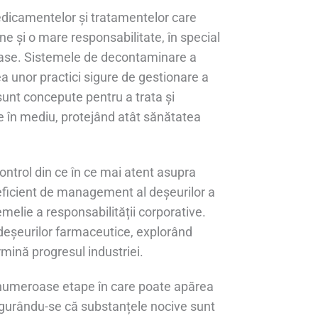
medicamentelor și tratamentelor care
ne și o mare responsabilitate, în special
loase. Sistemele de decontaminare a
ea unor practici sigure de gestionare a
sunt concepute pentru a trata și
te în mediu, protejând atât sănătatea
ntrol din ce în ce mai atent asupra
eficient de management al deșeurilor a
emelie a responsabilității corporative.
 deșeurilor farmaceutice, explorând
rmină progresul industriei.
 numeroase etape în care poate apărea
igurându-se că substanțele nocive sunt