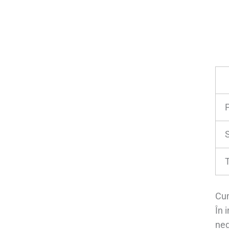
T
Cum
În 
neg