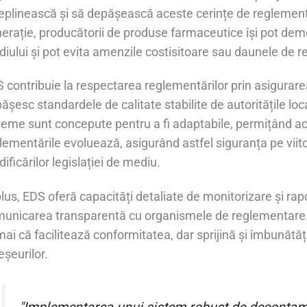
eplinească și să depășească aceste cerințe de reglemen
erație, producătorii de produse farmaceutice își pot de
iului și pot evita amenzile costisitoare sau daunele de r
 contribuie la respectarea reglementărilor prin asigurarea
ășesc standardele de calitate stabilite de autoritățile loc
teme sunt concepute pentru a fi adaptabile, permițând act
lementările evoluează, asigurând astfel siguranța pe viit
ificărilor legislației de mediu.
plus, EDS oferă capacități detaliate de monitorizare și rap
unicarea transparentă cu organismele de reglementare.
ai că facilitează conformitatea, dar sprijină și îmbunătăț
eșeurilor.