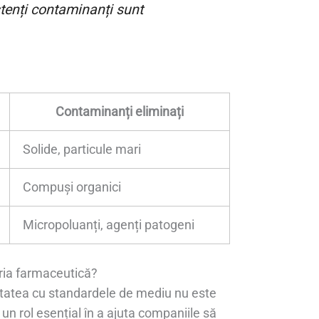
tenți contaminanți sunt
Contaminanți eliminați
Solide, particule mari
Compuși organici
Micropoluanți, agenți patogeni
tria farmaceutică?
itatea cu standardele de mediu nu este
un rol esențial în a ajuta companiile să