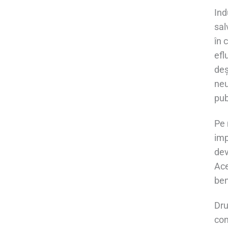
Ind
sal
în 
efl
deș
neu
pub
Pe 
imp
dev
Ace
ben
Dru
con