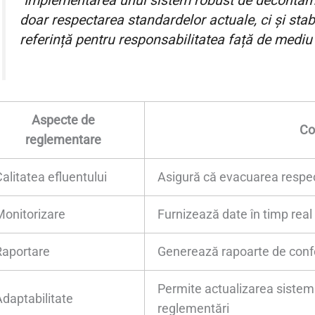
"Implementarea unui sistem robust de decontami
doar respectarea standardelor actuale, ci și stab
referință pentru responsabilitatea față de mediu 
Aspecte de
Co
reglementare
alitatea efluentului
Asigură că evacuarea respe
Monitorizare
Furnizează date în timp real 
Raportare
Generează rapoarte de conf
Permite actualizarea sistemu
Adaptabilitate
reglementări