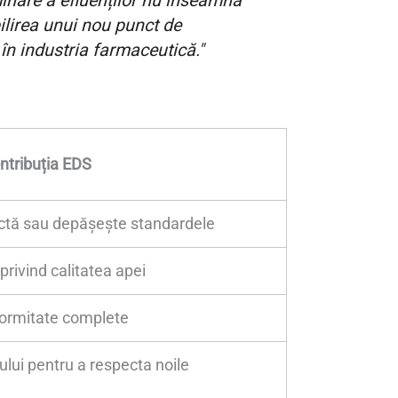
nare a efluenților nu înseamnă
ilirea unui nou punct de
în industria farmaceutică."
ntribuția EDS
ctă sau depășește standardele
privind calitatea apei
ormitate complete
lui pentru a respecta noile