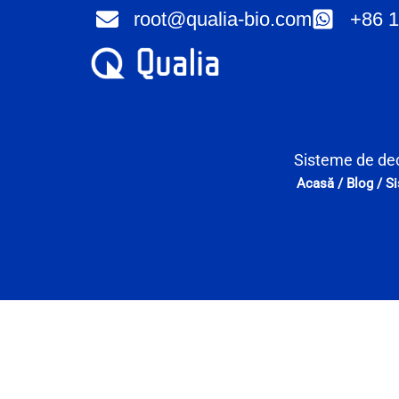
Skip
root@qualia-bio.com
+86 1
to
content
Sisteme de dec
Acasă
/
Blog
/
Si