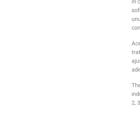
În 
sof
unu
con
Ace
tra
aju
ade
Th
ind
2, 3