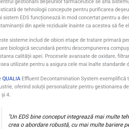
centrul gestionării deșeurilor farmaceutice se află siste
isticată de tehnologii concepute pentru purificarea deșeu
i sistem EDS funcționează în mod concertat pentru a des
taminanții din apele reziduale înainte ca acestea să fie e
ste sisteme includ de obicei etape de tratare primară pen
tare biologică secundară pentru descompunerea compușilor
starea calității apei. Procesele avansate de oxidare, fil
sea utilizate pentru a asigura cele mai înalte standarde d
e
QUALIA
Effluent Decontamination System exemplifică te
ustrie, oferind soluții personalizate pentru gestionarea de
 și 4.
"Un EDS bine conceput integrează mai multe tehn
crea o abordare robustă, cu mai multe bariere pe