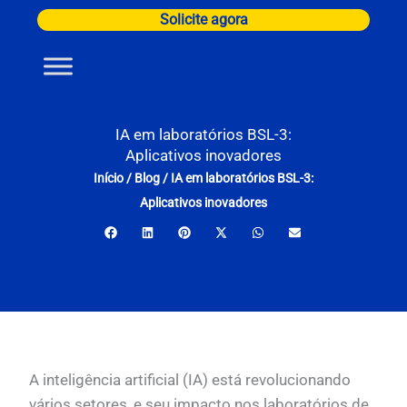
Ir
Solicite agora
para
o
conteúdo
IA em laboratórios BSL-3:
Aplicativos inovadores
Início
/
Blog
/
IA em laboratórios BSL-3:
Aplicativos inovadores
A inteligência artificial (IA) está revolucionando
vários setores, e seu impacto nos laboratórios de