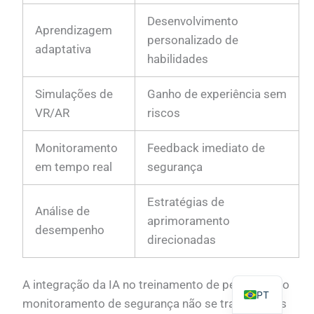
Desenvolvimento
Aprendizagem
personalizado de
adaptativa
habilidades
PL
Simulações de
Ganho de experiência sem
TR
VR/AR
riscos
ES
Monitoramento
Feedback imediato de
RO
em tempo real
segurança
RU
Estratégias de
IT
Análise de
aprimoramento
KO
desempenho
direcionadas
FR
EN
A integração da IA no treinamento de pessoal e no
PT
monitoramento de segurança não se trata apenas