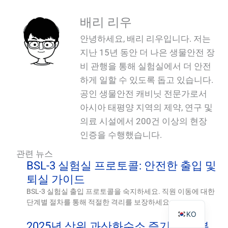
배리 리우
안녕하세요, 배리 리우입니다. 저는
지난 15년 동안 더 나은 생물안전 장
PL
비 관행을 통해 실험실에서 더 안전
하게 일할 수 있도록 돕고 있습니다.
TR
공인 생물안전 캐비닛 전문가로서
ES
아시아 태평양 지역의 제약, 연구 및
RO
의료 시설에서 200건 이상의 현장
RU
인증을 수행했습니다.
PT
관련 뉴스
IT
BSL-3 실험실 프로토콜: 안전한 출입 및
퇴실 가이드
FR
BSL-3 실험실 출입 프로토콜을 숙지하세요. 직원 이동에 대한
EN
단계별 절차를 통해 적절한 격리를 보장하세요.
KO
2025년 상위 과산화수소 증기 응용 분