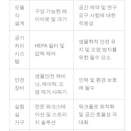
모듈
공간 제약 및 연구
구성 가능한 레
식
요구 사항에 대한
이아웃 및 크기
설계
적응성
공기
생물학적 안전 유
처리
HEPA 필터 및
지 및 오염 방지를
시스
압력 제어
위한 필수 요소
템
생물안전 캐비
안전
인력 및 환경 보호
닛, 에어락, 오
장비
에 필수
염 제거 샤워기
실험
전문 워크스테
워크플로 최적화
실
이션 및 스토리
및 공간 효율성 극
가구
지 솔루션
대화