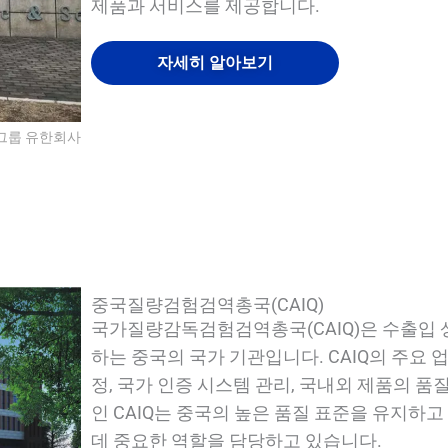
제품과 서비스를 제공합니다.
자세히 알아보기
 그룹 유한회사
QUALIA 공압 씰 APR 도어
QUALIA 공압 씰 APR 도어
퀄리아 미스트 샤워
퀄리아 미스트 샤워
중국질량검험검역총국(CAIQ)
국가질량감독검험검역총국(CAIQ)은 수출입 상
하는 중국의 국가 기관입니다. CAIQ의 주요 업
정, 국가 인증 시스템 관리, 국내외 제품의 품
인 CAIQ는 중국의 높은 품질 표준을 유지하
데 중요한 역할을 담당하고 있습니다.