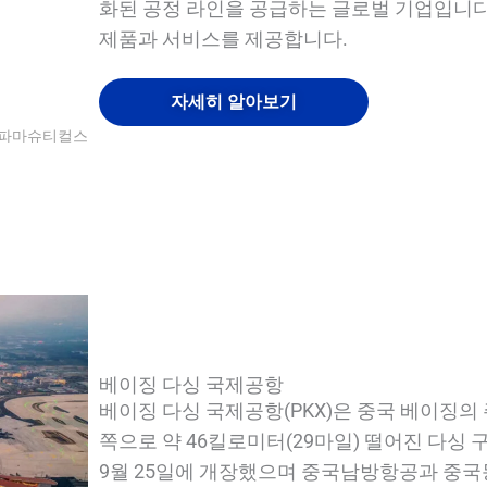
화된 공정 라인을 공급하는 글로벌 기업입니다.
제품과 서비스를 제공합니다.
자세히 알아보기
오파마슈티컬스
QUALIA 메카니컬 씰 APR 도어1
퀄리아 인사이트 필터링 시스템
퀄리아 워터 샤워
퀄리아 워터 샤워
베이징 다싱 국제공항
베이징 다싱 국제공항(PKX)은 중국 베이징의
쪽으로 약 46킬로미터(29마일) 떨어진 다싱 
9월 25일에 개장했으며 중국남방항공과 중국