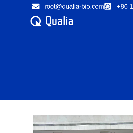
콘
root@qualia-bio.com
+86 1
텐
츠
로
건
너
뛰
기