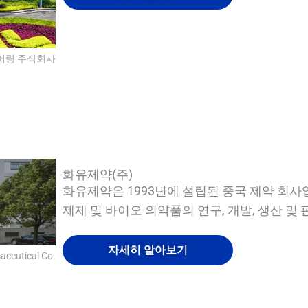
어링 주식회사
QUALIA Vacu-Pass 코드 및 케이블 포트
퀄리아 메카니컬 씰 APR 도어
퀄리아 워터 샤워
퀄리아 비보
화유제약(주)
화유제약은 1993년에 설립된 중국 제약 회사입
제제 및 바이오 의약품의 연구, 개발, 생산 및
자세히 알아보기
ceutical Co.
QUALIA 밀폐형 장비 채널 차단 벽 이동식
퀄리아 메카니컬 씰 APR 도어
퀄리아 워터 샤워 1
퀄리아 워터 샤워 2