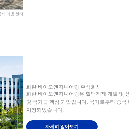
통제 예방 센터
QUALIA 훈증 및 소독실-VHP 이송 캐빈
퀄리아 메카니컬 씰 APR 도어
QUALIA 실내 소독 밀폐 포트
퀄리아 미스트 샤워
화란 바이오엔지니어링 주식회사
화란 바이오엔지니어링은 혈액제제 개발 및 
및 국가급 핵심 기업입니다. 국가로부터 중국
지정되었습니다.
자세히 알아보기