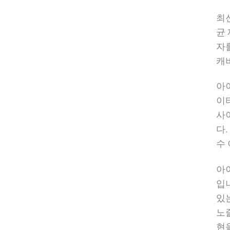
최
균
자
캐
아
이
사
다
수
아
입
있
노
현