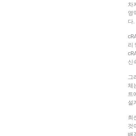
차
영
다.
c
리
c
신속
그
체
트
설
최
것이
배