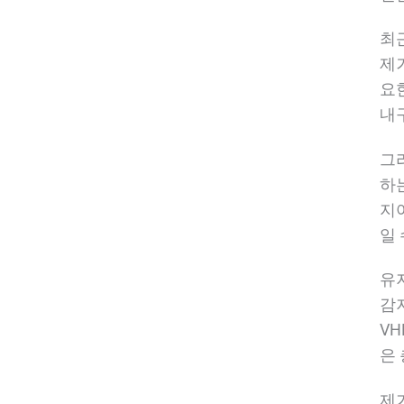
최
제
요
내
그
하
지
일
유
감
V
은
제