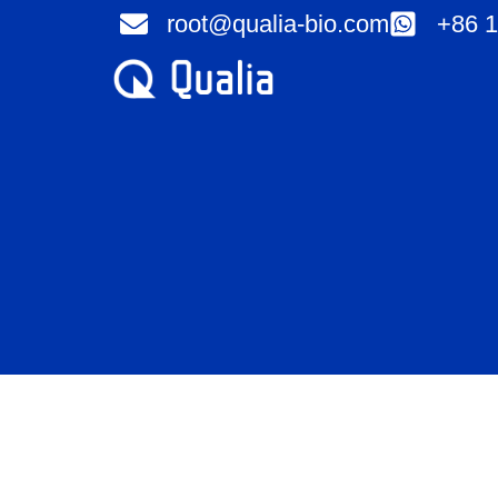
콘
root@qualia-bio.com
+86 1
텐
츠
로
건
너
뛰
기