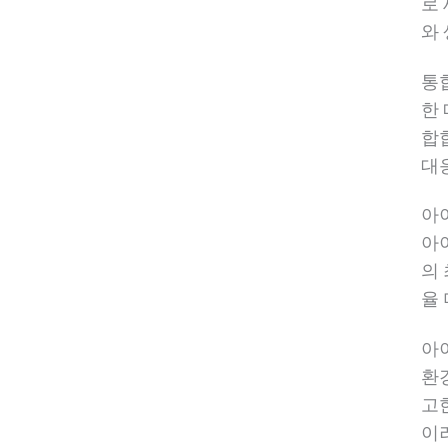
로
와
통
한
합
대
아
아
의
율
아
환
고
이