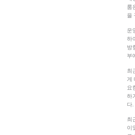
룸
을
운
하
방
부
최
게
요
하
다.
최
이