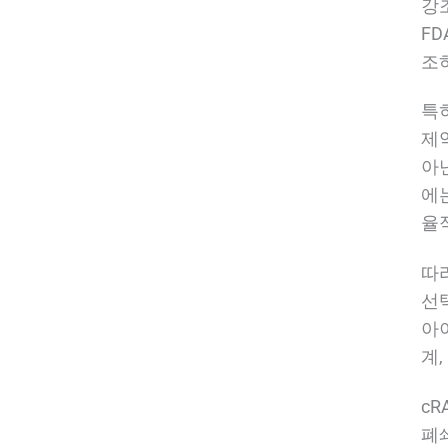
강조
F
조
특
제
아
에
율
따
선
아
계
cR
폐