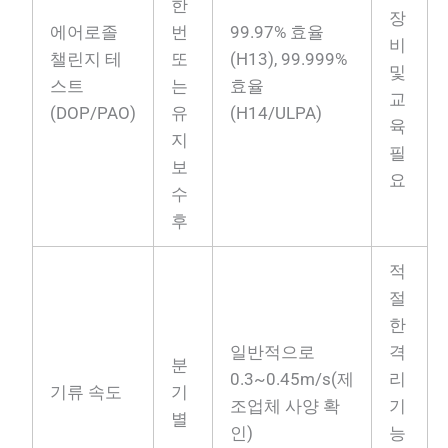
한
장
에어로졸
번
99.97% 효율
비
챌린지 테
또
(H13), 99.999%
및
스트
는
효율
교
(DOP/PAO)
유
(H14/ULPA)
육
지
필
보
요
수
후
적
절
한
일반적으로
격
분
0.3~0.45m/s(제
리
기류 속도
기
조업체 사양 확
기
별
인)
능