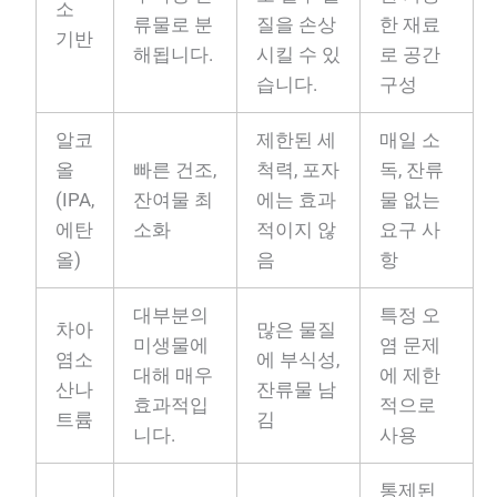
소
류물로 분
질을 손상
한 재료
기반
해됩니다.
시킬 수 있
로 공간
습니다.
구성
알코
제한된 세
매일 소
올
빠른 건조,
척력, 포자
독, 잔류
(IPA,
잔여물 최
에는 효과
물 없는
에탄
소화
적이지 않
요구 사
올)
음
항
대부분의
특정 오
차아
많은 물질
미생물에
염 문제
염소
에 부식성,
대해 매우
에 제한
산나
잔류물 남
효과적입
적으로
트륨
김
니다.
사용
통제된