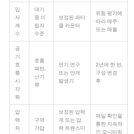
입
대기
위험 평가에
자
중 미
보정된 파티
따라 매주
계
립자
클 카운터
또는 매월
수
수준
공
기
흐름
흐
연기 연구
2년에 한 번,
패턴,
름
또는 안개
구성 변경
난기
시
발생기
후
류
각
화
압
보정된 압력
매일 확인을
력
구역
계 또는 압
통한 지속적
차
가압
력 트랜스미
인 모니터링