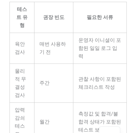
테스
트 유
권장 빈도
필요한 서류
형
운영자 이니셜이 포
육안
매번 사용하
PL
함된 일일 로그 입
검사
기 전
력
TR
ES
물리
RO
적 무
관찰 사항이 포함된
주간
RU
결성
체크리스트 작성
검사
PT
IT
압력
측정값 및 합격/불
FR
감쇠
월간
합격 상태가 포함된
EN
테스
테스트 보고서