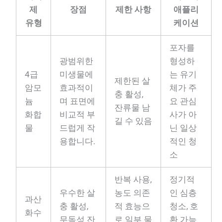
제
장점
제한 사항
애플리
유형
케이션
포자를
광범위한
형성하
4급
미생물에
는 유기
제한된 살
암모
효과적이
체가 주
충 활성,
늄
며 표면에
요 관심
잔류물 남
화합
비교적 부
사가 아
길 수 있음
물
드럽게 작
닌 일상
용합니다.
적인 청
소
반복 사용,
정기적
우수한 살
농도 의존
인 심층
과산
충 활성,
적 효능으
청소, 호
화수
무독성 잔
로 일부 물
환 가능