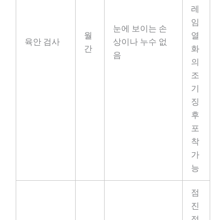
레
임
눈에 보이는 손
월
열
육안 검사
상이나 누수 없
간
화
음
의
조
기
징
후
포
착
가
능
점
진
적