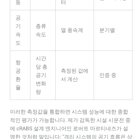
동
터
공
기
층류
열 풍속계
분기별
속
속도
도
시간
항
당 총
공
측정된 값에
공기
인증 중
환
서 계산
변화
율
량
이러한 측정값을 통합하면 시스템 성능에 대한 종합
적인 평가가 가능합니다. 제가 감독한 시설 시운전 중
에 cRABS 설계 엔지니어인 로버트 마르티네즈가 설
명한 것처럼 말입니다: "격리 시스템의 공기 흐름은 상