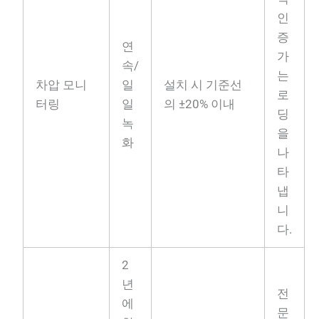
인
증
연
가
속/
는
차압 모니
일
설치 시 기준선
로
터링
일
의 ±20% 이내
딩
녹
을
화
나
타
냅
니
다.
2
년
전
에
문